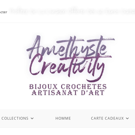
Profitez De La Livraison Offerte Dès 60 Euros D’acha
cter
S COLLECTIONS
HOMME
CARTE CADEAUX