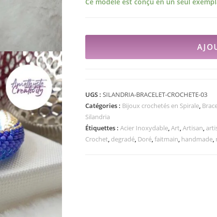
Ce modèle est conçu en un seul exempla
AJO
UGS :
SILANDRIA-BRACELET-CROCHETE-03
Catégories :
Bijoux crochetés en Spirale
,
Brace
Silandria
Étiquettes :
Acier Inoxydable
,
Art
,
Artisan
,
arti
Crochet
,
degradé
,
Doré
,
faitmain
,
handmade
,