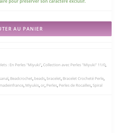
ire pour préserver son caractère exclusif.
UTER AU PANIER
lets : En Perles "Miyuki"
,
Collection avec Perles "Miyuki" 11/0
,
sanal
,
Beadcrochet
,
beads
,
bracelet
,
Bracelet Crocheté Perle
,
madeinfrance
,
Miyukis
,
or
,
Perles
,
Perles de Rocailles
,
Spiral