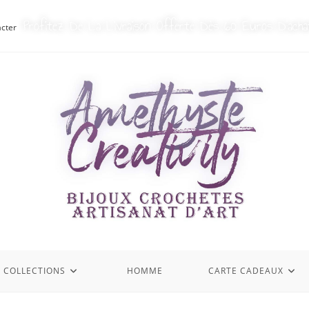
Profitez De La Livraison Offerte Dès 60 Euros D’acha
cter
S COLLECTIONS
HOMME
CARTE CADEAUX