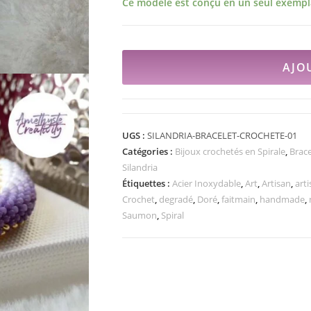
Ce modèle est conçu en un seul exempla
AJO
UGS :
SILANDRIA-BRACELET-CROCHETE-01
Catégories :
Bijoux crochetés en Spirale
,
Brace
Silandria
Étiquettes :
Acier Inoxydable
,
Art
,
Artisan
,
arti
Crochet
,
degradé
,
Doré
,
faitmain
,
handmade
,
Saumon
,
Spiral