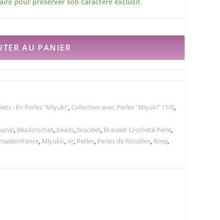
ire pour préserver son caractère exclusif.
UTER AU PANIER
lets : En Perles "Miyuki"
,
Collection avec Perles "Miyuki" 11/0
,
sanal
,
Beadcrochet
,
beads
,
bracelet
,
Bracelet Crocheté Perle
,
madeinfrance
,
Miyukis
,
or
,
Perles
,
Perles de Rocailles
,
Rose
,